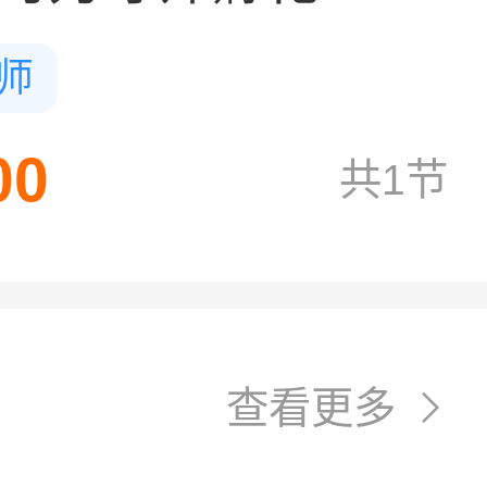
师
00
共1节
查看更多