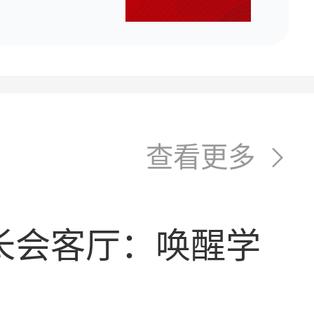
让教育回归本质，让成长更有温度——脚印陪伴发布2026年度家庭教育产品！
导师专访｜从“不想学”到“会学习”：她用15年，帮孩子找回学习的“光”！
湖工大2026年度生涯发展与就业指导训练营征集公益导师！
查看更多
征集学员！高级职业指导师实务研修班滚动开班！
+生涯导师干大事！
长会客厅：唤醒学