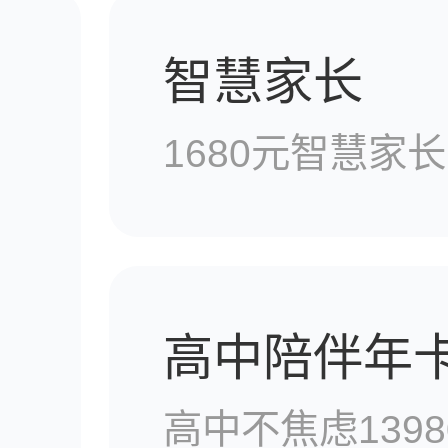
5年心理咨询师报考指
智慧家长
1680元智慧家长
访｜当“教育者”成为
献！家庭教育陪伴师
高中陪伴年
高中不焦虑1398