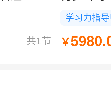
学习力指导
5980.
共1节
￥