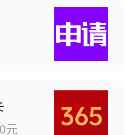
南
2026届新高考志愿填报规划师特训营征集学员！
“智慧母亲”！
大师班开放报名！
导师专访｜摔碎“铁饭碗”的她，如何用2000私域好友创造百万营收？
卡
成为改变的力量：诚邀您成为生涯导师团城市主理人！
0元