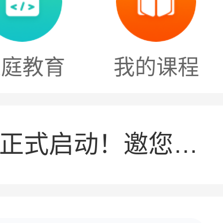
征集学员！高级职业指导师实务研修班滚动开班！
家庭教育
我的课程
+生涯导师干大事！
「寻觅生涯路上的点灯人」正式启动！邀您讲述“改变”的故事
“职在名企”就业服务项目发布 助力高校毕业生精准对接国央企！
导师专访｜穆凯锋：廿载生涯摆渡，以专业温度点亮学子成长路！
招募！带娃也能赚外快！这10+种妈妈岗副业0成本申请！居家上岗！