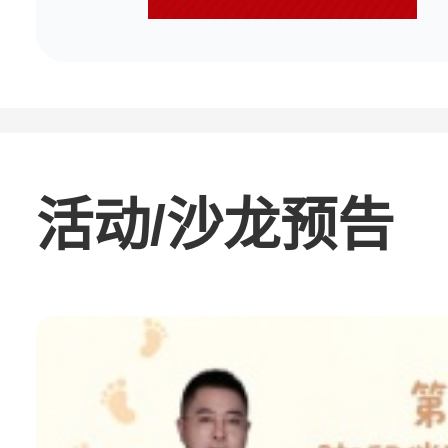
活动/沙龙预告
燃！生