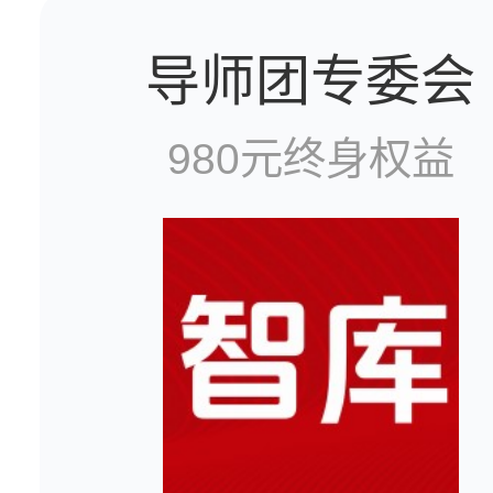
202
导师团专委会
980元终身权益
导师专
年度巨